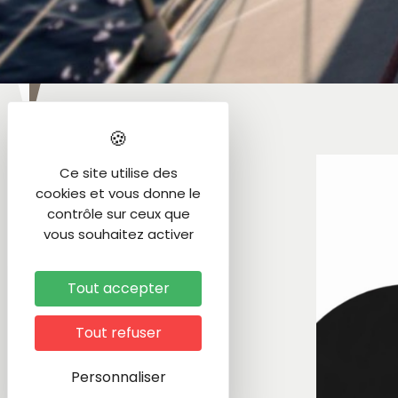
>
Câbles
Ce site utilise des
cookies et vous donne le
MONOTORON
contrôle sur ceux que
vous souhaitez activer
DYFORM
SOUPLE
Tout accepter
EXTRA SOUPLE
Tout refuser
GAINÉ MONOTORON
Personnaliser